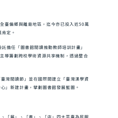
全臺偏鄉與離島地區，迄今亦已投入近50萬
獎肯定。
委託擔任「圖書館閱讀推動教師培訓計畫」
亦主導籌劃跨校學術資源共享機制，透過整合
「臺灣閱讀節」並在國際間建立「臺灣漢學資
中心」新建計畫，擘劃圖書館發展藍圖。
」、「展」、「書」、「店」四大平臺為民服